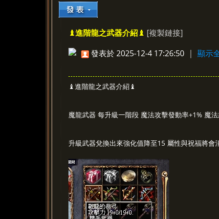
[複製鏈接]
♝進階龍之武器介紹♝
»
›
›
›
發表於 2025-12-4 17:26:50
|
顯示
♝進階龍之武器介紹♝
魔龍武器 每升級一階段 魔法攻擊發動率+1% 魔法
升級武器兌換出來強化值降至15 屬性與祝福將會